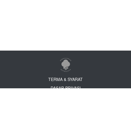
TERMA & SYARAT
DASAR PRIVASI
DASAR KESELAMATAN
PENAFIAN
PERBADANAN PUTRAJAYA, Kompleks Perbadanan Putrajaya, 24, Persiaran
Perdana, Presint 3, 62675 Putrajaya, Malaysia