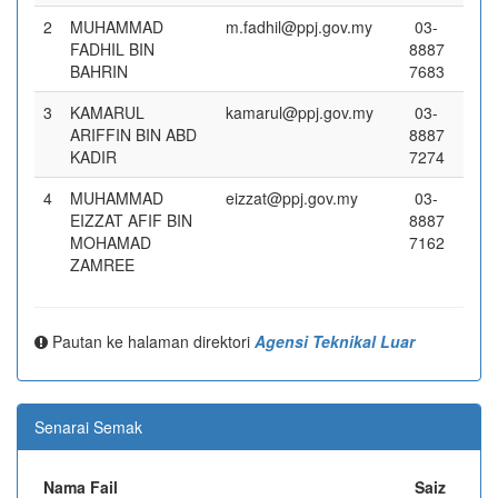
2
MUHAMMAD
m.fadhil@ppj.gov.my
03-
FADHIL BIN
8887
BAHRIN
7683
3
KAMARUL
kamarul@ppj.gov.my
03-
ARIFFIN BIN ABD
8887
KADIR
7274
4
MUHAMMAD
eizzat@ppj.gov.my
03-
EIZZAT AFIF BIN
8887
MOHAMAD
7162
ZAMREE
Pautan ke halaman direktori
Agensi Teknikal Luar
Senarai Semak
Nama Fail
Saiz