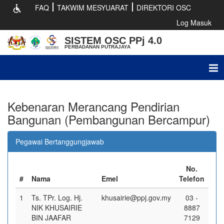
FAQ
TAKWIM MESYUARAT
DIREKTORI OSC
Log Masuk
SISTEM OSC PPj 4.0
PERBADANAN PUTRAJAYA
Tog
nav
Kebenaran Merancang Pendirian
Bangunan (Pembangunan Bercampur)
Pegawai Bertanggungjawab
No.
#
Nama
Emel
Telefon
1
Ts. TPr. Log. Hj.
khusairie@ppj.gov.my
03 -
NIK KHUSAIRIE
8887
BIN JAAFAR
7129