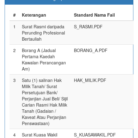
#
Keterangan
Standard Nama Fail
1
Surat Rasmi daripada
S_RASMI.PDF
Perunding Profesional
Bertauliah
2
Borang A (Jadual
BORANG_A.PDF
Pertama Kaedah
Kawalan Perancangan
Am)
3
Satu (1) salinan Hak
HAK_MILIK.PDF
Milik Tanah/ Surat
Persetujuan Bank/
Perjanjian Jual Beli/ Sijil
Carian Rasmi Hak Milik
Tanah (Gadaian /
Kaveat Atau Perjanjian
Penswastaan)
4
Surat Kuasa Wakil
S_KUASAWAKIL.PDF